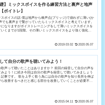
礎】ミックスボイスを作る練習方法と裏声と地声
【ボイトレ】
クスボイスの話 僕は地声から喚声点(ブリッジ)で崩れずに薄い(か
)声でも裏声まで繋がっていたらミックスボイスと考えています。
かになりますがボイストレーニングをして薄いミックスボイスを
ていくまでが1段階。その薄いミックスボイスをより強く強化し
とが第二段階とします。 おそらくミッ...
2019.03.02
2020.05.07
して自分の歌声を聴いてみよう！
の歌声って聴いたことはありますか？ 前回の録音して自分の声を
てみよう！に続き今回は自分の歌声を録音して聴いてみましょう
う記事です。 歌を上手く歌う為には自分の歌声を知り長所を伸ば
がら改善するべきだと感じる部分を改善していくことが必要不可
。 歌声の録音 前回と同じようにスマホなど...
2015.04.11
2020.05.07