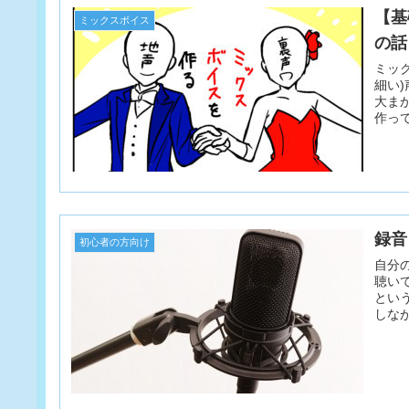
【基
ミックスボイス
の話
ミッ
細い
大ま
作っ
てくこ
録音
初心者の方向け
自分
聴い
とい
しな
欠です