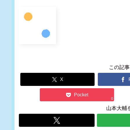
この記事
X
Pocket
0
山本大輔