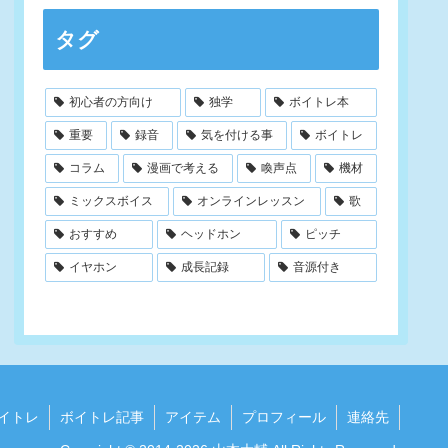
タグ
初心者の方向け
独学
ボイトレ本
重要
録音
気を付ける事
ボイトレ
コラム
漫画で考える
喚声点
機材
ミックスボイス
オンラインレッスン
歌
おすすめ
ヘッドホン
ピッチ
イヤホン
成長記録
音源付き
イトレ
ボイトレ記事
アイテム
プロフィール
連絡先