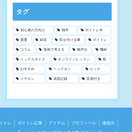
タグ
初心者の方向け
独学
ボイトレ本
重要
録音
気を付ける事
ボイトレ
コラム
漫画で考える
喚声点
機材
ミックスボイス
オンラインレッスン
歌
おすすめ
ヘッドホン
ピッチ
イヤホン
成長記録
音源付き
イトレ
ボイトレ記事
アイテム
プロフィール
連絡先