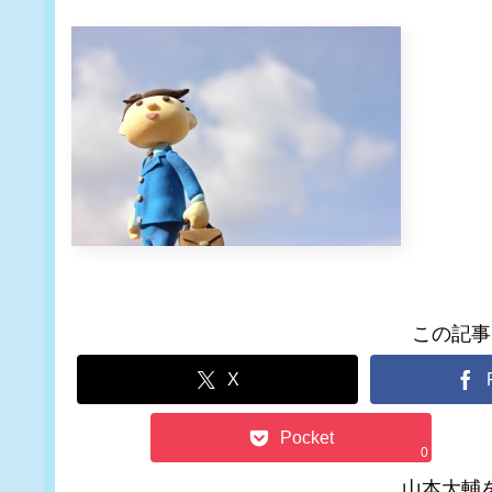
この記事
X
Pocket
0
山本大輔