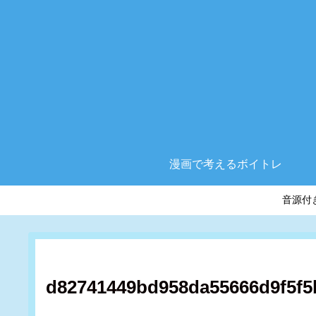
漫画で考えるボイトレ
音源付
d82741449bd958da55666d9f5f